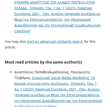
ΕΥΚΑΙΡΙΑ ΑΝΑΠΤΥΞΗΣ ΤΟΥ ΚΛΑΔΟΥ FINTECH ΣΤΗΝ
ΕΛΛΑΔΑ
,
Infopolis: Τόμ. 1 Αρ. 1 (2025): Πρακτικά
Συνεδρίου 2021 - Παν. Αιγαίου (ψηφιακό συνέδριο με
θέμα την Επιχειρηματικότητα, την Ηλεκτρονική
Διακυβέρνηση και την Επιχειρησιακή Συμβουλευτική-
Coaching)
You may also
start an advanced similarity search
for this
article.
Most read articles by the same author(s)
Αναστάσιος Παπαθεοδωρόπουλος, Παναγιώτης
Τζαβάρας,
Στρατηγική Social Media Marketing: Τα
βασικά στοιχεία στην περίπτωση
,
Infopolis: Τόμ. 1
Αρ. 1 (2025): Πρακτικά Συνεδρίου 2021 - Παν. Αιγαίου
(ψηφιακό συνέδριο με θέμα την Επιχειρηματικότητα,
την Ηλεκτρονική Διακυβέρνηση και την Επιχειρησιακή
Συμβουλευτική-Coaching)