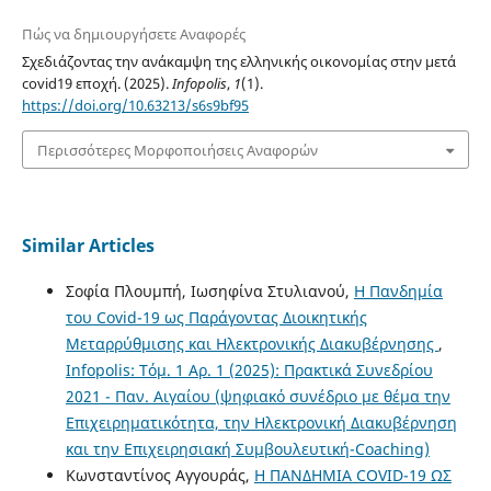
Πώς να δημιουργήσετε Αναφορές
Σχεδιάζοντας την ανάκαμψη της ελληνικής οικονομίας στην μετά
covid19 εποχή. (2025).
Infopolis
,
1
(1).
https://doi.org/10.63213/s6s9bf95
Περισσότερες Μορφοποιήσεις Αναφορών
Similar Articles
Σοφία Πλουμπή, Ιωσηφίνα Στυλιανού,
Η Πανδημία
του Covid-19 ως Παράγοντας Διοικητικής
Μεταρρύθμισης και Ηλεκτρονικής Διακυβέρνησης
,
Infopolis: Τόμ. 1 Αρ. 1 (2025): Πρακτικά Συνεδρίου
2021 - Παν. Αιγαίου (ψηφιακό συνέδριο με θέμα την
Επιχειρηματικότητα, την Ηλεκτρονική Διακυβέρνηση
και την Επιχειρησιακή Συμβουλευτική-Coaching)
Κωνσταντίνος Αγγουράς,
H ΠΑΝΔΗΜΙΑ COVID-19 ΩΣ