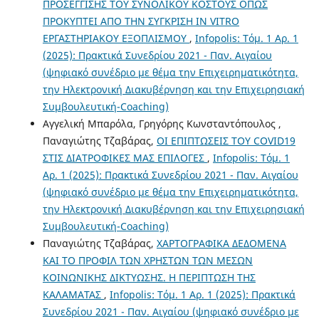
ΠΡΟΣΕΓΓΙΣΗΣ ΤΟΥ ΣΥΝΟΛΙΚΟΥ ΚΟΣΤΟΥΣ ΟΠΩΣ
ΠΡΟΚΥΠΤΕΙ ΑΠΟ ΤΗΝ ΣΥΓΚΡΙΣΗ IN VITRO
ΕΡΓΑΣΤΗΡΙΑΚΟΥ ΕΞΟΠΛΙΣΜΟΥ
,
Infopolis: Τόμ. 1 Αρ. 1
(2025): Πρακτικά Συνεδρίου 2021 - Παν. Αιγαίου
(ψηφιακό συνέδριο με θέμα την Επιχειρηματικότητα,
την Ηλεκτρονική Διακυβέρνηση και την Επιχειρησιακή
Συμβουλευτική-Coaching)
Αγγελική Μπαρόλα, Γρηγόρης Κωνσταντόπουλος ,
Παναγιώτης Τζαβάρας,
ΟΙ ΕΠΙΠΤΩΣΕΙΣ ΤΟΥ COVID19
ΣΤΙΣ ΔΙΑΤΡΟΦΙΚΕΣ ΜΑΣ ΕΠΙΛΟΓΕΣ
,
Infopolis: Τόμ. 1
Αρ. 1 (2025): Πρακτικά Συνεδρίου 2021 - Παν. Αιγαίου
(ψηφιακό συνέδριο με θέμα την Επιχειρηματικότητα,
την Ηλεκτρονική Διακυβέρνηση και την Επιχειρησιακή
Συμβουλευτική-Coaching)
Παναγιώτης Τζαβάρας,
ΧΑΡΤΟΓΡΑΦΙΚΑ ΔΕΔΟΜΕΝΑ
ΚΑΙ ΤΟ ΠΡΟΦΙΛ ΤΩΝ ΧΡΗΣΤΩΝ ΤΩΝ MΕΣΩΝ
ΚΟΙΝΩΝΙΚΗΣ ΔΙΚΤΥΩΣΗΣ. Η ΠΕΡΙΠΤΩΣΗ ΤΗΣ
ΚΑΛΑΜΑΤΑΣ
,
Infopolis: Τόμ. 1 Αρ. 1 (2025): Πρακτικά
Συνεδρίου 2021 - Παν. Αιγαίου (ψηφιακό συνέδριο με