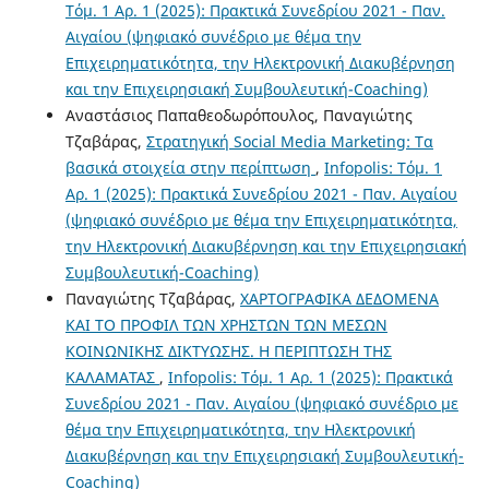
Τόμ. 1 Αρ. 1 (2025): Πρακτικά Συνεδρίου 2021 - Παν.
Αιγαίου (ψηφιακό συνέδριο με θέμα την
Επιχειρηματικότητα, την Ηλεκτρονική Διακυβέρνηση
και την Επιχειρησιακή Συμβουλευτική-Coaching)
Αναστάσιος Παπαθεοδωρόπουλος, Παναγιώτης
Τζαβάρας,
Στρατηγική Social Media Marketing: Τα
βασικά στοιχεία στην περίπτωση
,
Infopolis: Τόμ. 1
Αρ. 1 (2025): Πρακτικά Συνεδρίου 2021 - Παν. Αιγαίου
(ψηφιακό συνέδριο με θέμα την Επιχειρηματικότητα,
την Ηλεκτρονική Διακυβέρνηση και την Επιχειρησιακή
Συμβουλευτική-Coaching)
Παναγιώτης Τζαβάρας,
ΧΑΡΤΟΓΡΑΦΙΚΑ ΔΕΔΟΜΕΝΑ
ΚΑΙ ΤΟ ΠΡΟΦΙΛ ΤΩΝ ΧΡΗΣΤΩΝ ΤΩΝ MΕΣΩΝ
ΚΟΙΝΩΝΙΚΗΣ ΔΙΚΤΥΩΣΗΣ. Η ΠΕΡΙΠΤΩΣΗ ΤΗΣ
ΚΑΛΑΜΑΤΑΣ
,
Infopolis: Τόμ. 1 Αρ. 1 (2025): Πρακτικά
Συνεδρίου 2021 - Παν. Αιγαίου (ψηφιακό συνέδριο με
θέμα την Επιχειρηματικότητα, την Ηλεκτρονική
Διακυβέρνηση και την Επιχειρησιακή Συμβουλευτική-
Coaching)