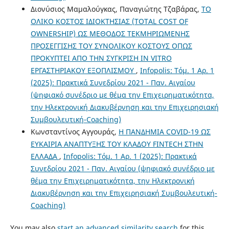
Διονύσιος Μαμαλούγκας, Παναγιώτης Τζαβάρας,
ΤΟ
ΟΛΙΚΟ ΚΟΣΤΟΣ ΙΔΙΟΚΤΗΣΙΑΣ (TOTAL COST OF
OWNERSHIP) ΩΣ ΜΕΘΟΔΟΣ ΤΕΚΜΗΡΙΩΜΕΝΗΣ
ΠΡΟΣΕΓΓΙΣΗΣ ΤΟΥ ΣΥΝΟΛΙΚΟΥ ΚΟΣΤΟΥΣ ΟΠΩΣ
ΠΡΟΚΥΠΤΕΙ ΑΠΟ ΤΗΝ ΣΥΓΚΡΙΣΗ IN VITRO
ΕΡΓΑΣΤΗΡΙΑΚΟΥ ΕΞΟΠΛΙΣΜΟΥ
,
Infopolis: Τόμ. 1 Αρ. 1
(2025): Πρακτικά Συνεδρίου 2021 - Παν. Αιγαίου
(ψηφιακό συνέδριο με θέμα την Επιχειρηματικότητα,
την Ηλεκτρονική Διακυβέρνηση και την Επιχειρησιακή
Συμβουλευτική-Coaching)
Κωνσταντίνος Αγγουράς,
H ΠΑΝΔΗΜΙΑ COVID-19 ΩΣ
ΕΥΚΑΙΡΙΑ ΑΝΑΠΤΥΞΗΣ ΤΟΥ ΚΛΑΔΟΥ FINTECH ΣΤΗΝ
ΕΛΛΑΔΑ
,
Infopolis: Τόμ. 1 Αρ. 1 (2025): Πρακτικά
Συνεδρίου 2021 - Παν. Αιγαίου (ψηφιακό συνέδριο με
θέμα την Επιχειρηματικότητα, την Ηλεκτρονική
Διακυβέρνηση και την Επιχειρησιακή Συμβουλευτική-
Coaching)
You may also
start an advanced similarity search
for this